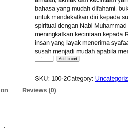
bahasa yang mudah difahami, buk
untuk mendekatkan diri kepada 
spiritual dengan Nabi Muhammad ﷺ. 📖 Sesuai untuk: Mereka yang ingi
meningkatkan kecintaan kepada Rasulullah ﷺ dan b
insan yang layak menerima syafaat
S
Add to cart
T
R
SKU:
100-2
Category:
Uncategori
A
ion
Reviews (0)
T
E
G
I