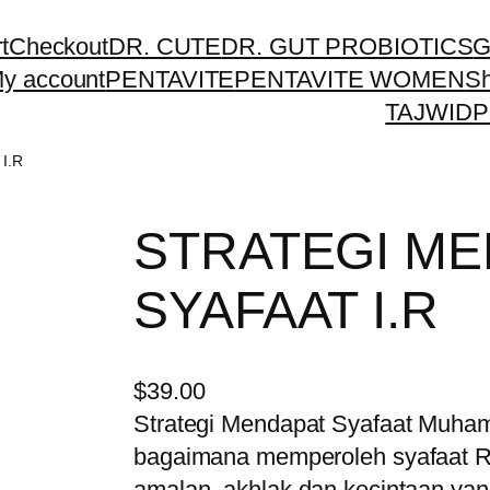
t
Checkout
DR. CUTE
DR. GUT PROBIOTICS
G
y account
PENTAVITE
PENTAVITE WOMEN
S
TAJWIDP
I.R
STRATEGI M
SYAFAAT I.R
$
39.00
Strategi Mendapat Syafaat Muhammad ﷺ membawa pembaca
bagaimana memperoleh syafaat Rasulullah ﷺ di akhira
amalan, akhlak dan kecintaan yan