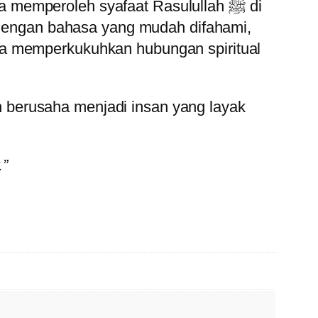
peroleh syafaat Rasulullah ﷺ di
s dengan bahasa yang mudah difahami,
ta memperkukuhkan hubungan spiritual
 lelah dan susah menjadi mudah apabila mendapat syafaat Muhammad ﷺ.”