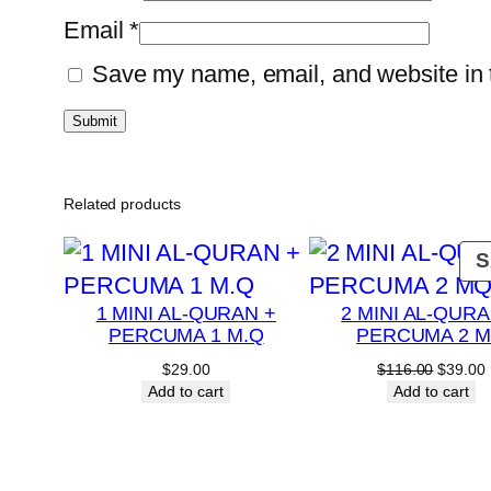
Email
*
Save my name, email, and website in t
Related products
S
1 MINI AL-QURAN +
2 MINI AL-QURA
PERCUMA 1 M.Q
PERCUMA 2 
Original
$
29.00
$
116.00
$
39.00
price
p
Add to cart
Add to cart
was:
i
$116.00