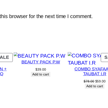
his browser for the next time I comment.
PRODUCT
ALE
S
BEAUTY PACK P.W
ON
N +
COMBO SYAFAA
SALE
$
39.00
MQ
TAUBAT I.R
Add to cart
Current
Original
C
$
78.00
$
59.00
rice
price
p
Add to cart
s:
was:
is
.
$39.00.
$78.00.
$