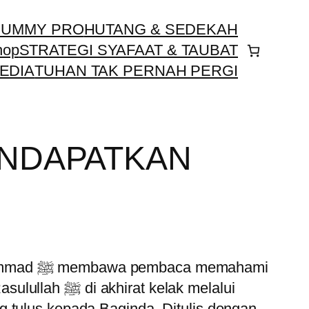
UMMY PRO
HUTANG & SEDEKAH
hop
STRATEGI SYAFAAT & TAUBAT
EDIA
TUHAN TAK PERNAH PERGI
ENDAPATKAN
 memahami
t kelak melalui
g tulus kepada Baginda. Ditulis dengan