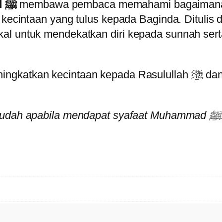
M
membawa pembaca memahami bagaimana mem
Strategi Mendapat Syafaat Muhammad ﷺ
E
n kecintaan yang tulus kepada Baginda. Dituli
N
kal untuk mendekatkan diri kepada sunnah ser
D
A
P
ntaan kepada Rasulullah ﷺ dan berusaha menjadi insan yang layak
A
T
“Akhirat itu
K
A
N
S
Y
A
F