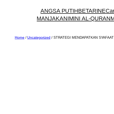
Skip
ANGSA PUTIH
BETARINE
Car
to
MANJAKANI
MINI AL-QURAN
M
content
Home
/
Uncategorized
/ STRATEGI MENDAPATKAN SYAFAAT 