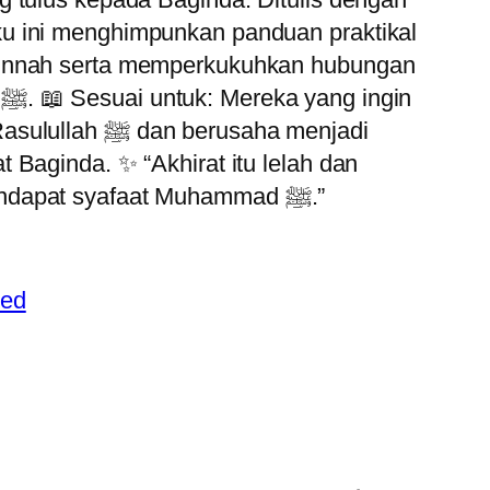
u ini menghimpunkan panduan praktikal
sunnah serta memperkukuhkan hubungan
n
erusaha menjadi
 Baginda. ✨ “Akhirat itu lelah dan
susah menjadi mudah apabila mendapat syafaat Muhammad ﷺ.”
zed