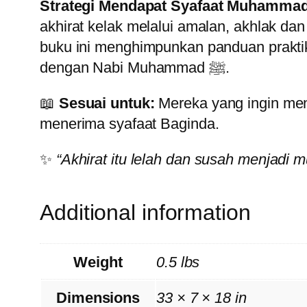
akhirat kelak melalui amalan, akhlak da
buku ini menghimpunkan panduan prakti
dengan Nabi Muhammad ﷺ.
📖
Sesuai untuk:
Mereka yang ingin meningkatkan keci
menerima syafaat Baginda.
✨
Additional information
Weight
0.5 lbs
Dimensions
33 × 7 × 18 in