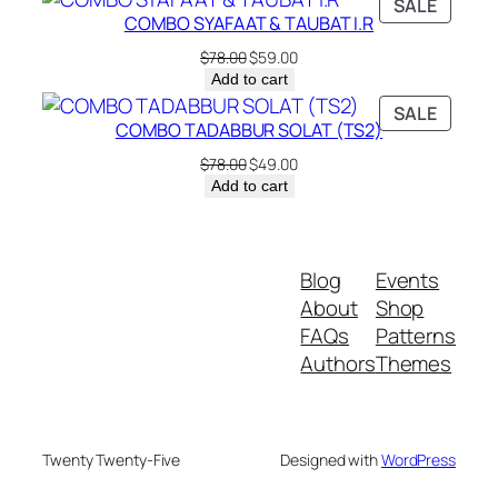
PRODU
SALE
COMBO SYAFAAT & TAUBAT I.R
ON
SALE
Original
Current
$
78.00
$
59.00
price
price
Add to cart
was:
is:
PRODU
SALE
$78.00.
$59.00.
COMBO TADABBUR SOLAT (TS2)
ON
SALE
Original
Current
$
78.00
$
49.00
price
price
Add to cart
was:
is:
$78.00.
$49.00.
Blog
Events
About
Shop
FAQs
Patterns
Authors
Themes
Twenty Twenty-Five
Designed with
WordPress