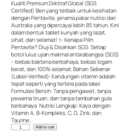
i
r
Kualiti Premium Diiktiraf Global (SGS
g
r
Certified) Beri yang terbaik untuk kesihatan
i
e
dengan Pentavite, jenama pakar nutrisi dari
n
n
Australia yang dipercayai lebih 85 tahun. Kini
a
t
dalam bentuk tablet kunyah yang lazat,
l
p
sihat, dan selamat! ✨ Kenapa Pilih
p
r
Pentavite? Diuji & Disahkan SGS: Setiap
r
i
botol lulus ujian makmal antarabangsa (SGS)
i
c
– bebas bakteria berbahaya, bebas logam
c
e
berat, dan 100% selamat. Bahan Sebenar
e
i
(Label-Verified): Kandungan vitamin adalah
w
s
tepat seperti yang tertera pada label.
a
:
Formulasi Bersih: Tanpa pengawet, tanpa
s
$
pewarna tiruan, dan tanpa tambahan gula
:
6
berbahaya. Nutrisi Lengkap: Kaya dengan
$
9
Vitamin A, B-Kompleks, C, D, Zink, dan
1
.
Taurine…
U
1
0
Add to cart