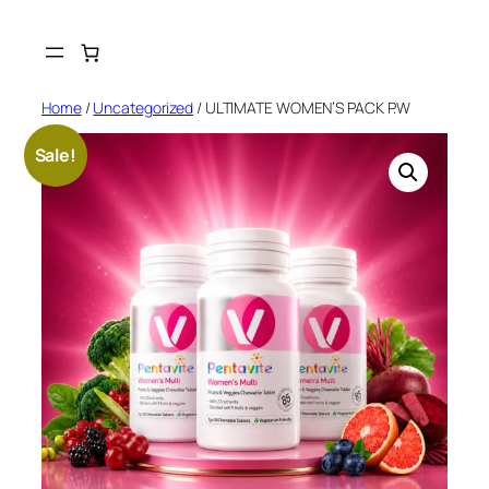
Skip
to
content
Home
/
Uncategorized
/ ULTIMATE WOMEN’S PACK P.W
Sale!