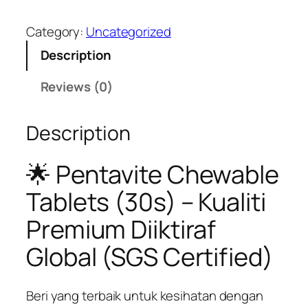
L
7
0
T
.
.
Category:
Uncategorized
I
0
Description
M
0
A
.
Reviews (0)
T
E
Description
W
O
M
🌟 Pentavite Chewable
E
Tablets (30s) – Kualiti
N
'
Premium Diiktiraf
S
P
Global (SGS Certified)
A
C
Beri yang terbaik untuk kesihatan dengan
K