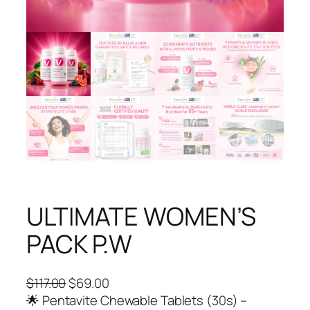
ULTIMATE WOMEN’S
PACK P.W
O
C
$
117.00
$
69.00
r
u
🌟 Pentavite Chewable Tablets (30s) –