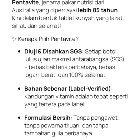
Pentavite
, jenama pakar nutrisi dari
P
Australia yang dipercayai
lebih 85 tahun
.
.
Kini dalam bentuk tablet kunyah yang lazat,
W
sihat, dan selamat!
q
u
✨ Kenapa Pilih Pentavite?
a
n
Diuji & Disahkan SGS:
Setiap botol
t
lulus ujian makmal antarabangsa (SGS)
i
– bebas bakteria berbahaya, bebas
t
logam berat, dan 100% selamat.
y
Bahan Sebenar (Label-Verified):
Kandungan vitamin adalah tepat seperti
yang tertera pada label.
Formulasi Bersih:
Tanpa pengawet,
tanpa pewarna tiruan, dan tanpa
tambahan gula berbahaya.