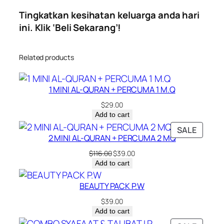
Tingkatkan kesihatan keluarga anda hari
ini. Klik ‘Beli Sekarang’!
Related products
1 MINI AL-QURAN + PERCUMA 1 M.Q
$
29.00
Add to cart
PRODU
SALE
2 MINI AL-QURAN + PERCUMA 2 MQ
ON
SALE
Original
Current
$
116.00
$
39.00
price
price
Add to cart
was:
is:
$116.00.
$39.00.
BEAUTY PACK P.W
$
39.00
Add to cart